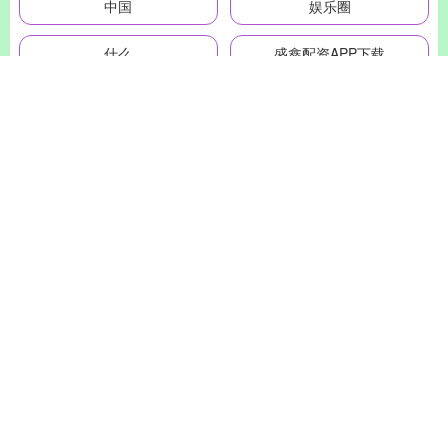
中国
娱乐圈
什么
盛鑫配资APP下载
全部话题标签
关注 天牛宝配资