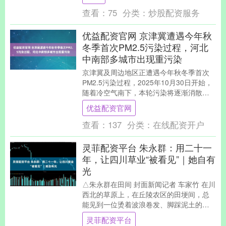
粮卖得出”底线，....
查看：
75
分类：
炒股配资服务
优益配资官网 京津冀遭遇今年秋
冬季首次PM2.5污染过程，河北
中南部多城市出现重污染
京津冀及周边地区正遭遇今年秋冬季首次
PM2.5污染过程，2025年10月30日开始，
随着冷空气南下，本轮污染将逐渐消散。
10月30日上午，伴随大雾天气，河北中....
优益配资官网
查看：
137
分类：
在线配资开户
灵菲配资平台 朱永群：用二十一
年，让四川草业“被看见”｜她自有
光
△朱永群在田间 封面新闻记者 车家竹 在川
西北的草原上，在丘陵农区的田埂间，总
能见到一位烫着波浪卷发、脚踩泥土的女
科研人身影。她与草打了二十一年交道，
灵菲配资平台
让不起眼的....