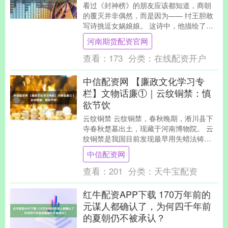
看过《封神榜》的朋友应该都知道，商朝
的覆灭并非偶然，而是因为—— 纣王胆敢
写诗挑逗女娲娘娘。 这诗中，他描绘了梨
花带雨、芍药含烟的美丽景象，调侃道：
河南期货配资官网
“梨花带雨....
查看：
173
分类：
在线配资开户
中信配资网 【廉政文化学习专
栏】文物话廉①｜云纹铜禁：慎
欲节饮
云纹铜禁 云纹铜禁，春秋晚期，淅川县下
寺春秋楚墓出土，现藏于河南博物院。 云
纹铜禁是我国目前发现最早用失蜡法铸造
的铜器。禁，承酒尊的案子，类似于我们
中信配资网
后世的条几，....
查看：
201
分类：
天牛宝配资
红牛配资APP下载 170万年前的
元谋人都确认了，为何四千年前
的夏朝仍不被承认？