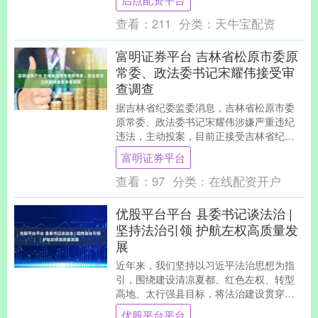
贿一案，检察机....
查看：
211
分类：
天牛宝配资
富明证券平台 吉林省松原市委原
常委、政法委书记宋耀伟接受审
查调查
据吉林省纪委监委消息，吉林省松原市委
原常委、政法委书记宋耀伟涉嫌严重违纪
违法，主动投案，目前正接受吉林省纪委
监委纪律审查和监察调查。 举报 第一财经
富明证券平台
广告合作，请....
查看：
97
分类：
在线配资开户
优股平台平台 县委书记谈法治 |
坚持法治引领 护航左权高质量发
展
近年来，我们坚持以习近平法治思想为指
引，围绕建设清凉夏都、红色左权、转型
高地、太行强县目标，将法治建设贯穿于
产业发展、民生改善、社会治理各领域，
优股平台平台