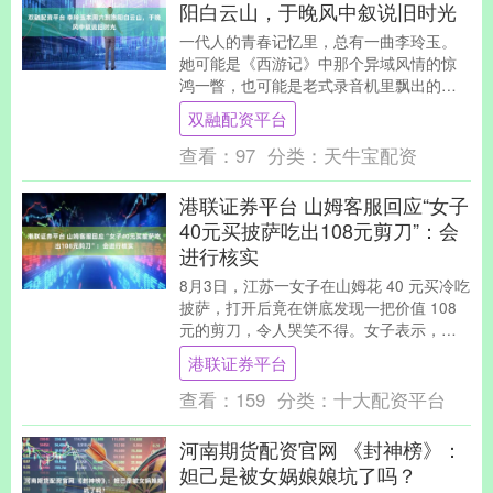
阳白云山，于晚风中叙说旧时光
一代人的青春记忆里，总有一曲李玲玉。
她可能是《西游记》中那个异域风情的惊
鸿一瞥，也可能是老式录音机里飘出的、
属于父兄辈的青春背景音。无论以何种方
双融配资平台
式相识，她那份....
查看：
97
分类：
天牛宝配资
港联证券平台 山姆客服回应“女子
40元买披萨吃出108元剪刀”：会
进行核实
8月3日，江苏一女子在山姆花 40 元买冷吃
披萨，打开后竟在饼底发现一把价值 108
元的剪刀，令人哭笑不得。女子表示，当
时还特地选择了一个较重的，没想到竟然
港联证券平台
是....
查看：
159
分类：
十大配资平台
河南期货配资官网 《封神榜》：
妲己是被女娲娘娘坑了吗？