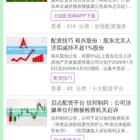
自本次减持股份预披露公告发布之日起15
个交易日后的3个月内，以集中竞价交易方
大陆配资网APP下载
式减持本公....
查看：
214
分类：
炒股配资服务
配资技巧 裕兴股份：股东北京人
济拟减持不超1%股份
裕兴股份公告，持股5%以上股东北京人济
房地产开发集团有限公司计划于2026年1月
5日至2026年4月3日期间，以集中竞价方
式减持公司股份不超过375万股，占公司....
配资技巧
查看：
63
分类：
十大配资平台
启点配资平台 信邦制药：公司涉
嫌单位行贿被检察机关起诉
信邦制药公告，公司于近日收到检察机关
《审查起诉阶段委托辩护人/申请法律援助
告知书》、《犯罪嫌疑人诉讼权利义务告
知书》，主要内容为：对公司涉嫌单位行
启点配资平台