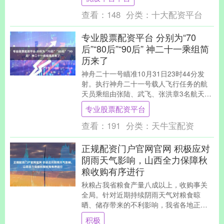
以法治之力赋能高....
查看：
148
分类：
十大配资平台
专业股票配资平台 分别为“70
后”“80后”“90后” 神二十一乘组简
历来了
神舟二十一号瞄准10月31日23时44分发
射。执行神舟二十一号载人飞行任务的航
天员乘组由张陆、武飞、张洪章3名航天员
组成，张陆担任指令长。3名航天员简历公
专业股票配资平台
布： ....
查看：
191
分类：
天牛宝配资
正规配资门户官网官网 积极应对
阴雨天气影响，山西全力保障秋
粮收购有序进行
秋粮占我省粮食产量八成以上，收购事关
全局。针对近期持续阴雨天气对粮食晾
晒、储存带来的不利影响，我省各地正积
极采取措施，应对潜在风险，坚决守住“种
积极