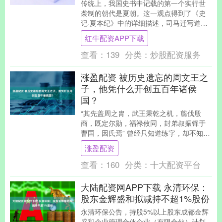
传统上，我国史书中记载的第一个实行世
袭制的朝代是夏朝。这一观点得到了《史
记·夏本纪》中的详细描述，司马迁写道，
距今约四千多年前，黄帝的孙子颛顼，经
红牛配资APP下载
过一番激烈的战....
查看：
139
分类：
炒股配资服务
涨盈配资 被历史遗忘的周文王之
子，他凭什么开创五百年诸侯
国？
“其先盖周之胄，武王秉乾之机，翦伐殷
商，既定尔勋，福禄攸同，封弟叔振铎于
曹国，因氏焉” 曾经只知道练字，却不知道
考据的我，每每看到“弟叔振铎”四个字的时
涨盈配资
候总是会....
查看：
160
分类：
十大配资平台
大陆配资网APP下载 永清环保：
股东金辉盛和拟减持不超1%股份
永清环保公告，持股5%以上股东成都金辉
盛和企业管理合伙企业（有限合伙）计划