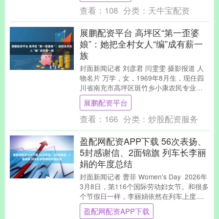
查看：
108
分类：
天牛宝配资
展鹏配资平台 高坪区“第一歪婆
娘”：她把全村女人“编”成有薪一
族
封面新闻记者 刘彦君 闫雯雯 摄影报道 人
物名片 万学，女，1969年8月生，现任四
川省南充市高坪区斑竹乡小康农民专业合
作社理事长、四川省工艺美术大师，中国
展鹏配资平台
妇女....
查看：
166
分类：
炒股配资服务
盈配网配资APP下载 56次表扬、
5封感谢信、2面锦旗 列车长李丽
娟的年度总结
封面新闻记者 曹菲 Women's Day 2026年
3月8日，第116个国际劳动妇女节。和很多
个节假日一样，李丽娟依然在列车上度....
盈配网配资APP下载