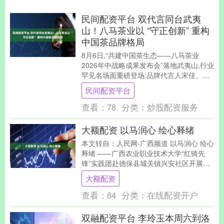
民间配资平台 双代言同台武夷
山！八马茶业以 “守正创新” 重构
中国茶品牌格局
8月6日,“共建中国茶生态——八马茶业
2026年中战略成果发布会”落地武夷山,行业
罕见名场面重磅登场:品牌代言人宋佳、品
牌大使姚安娜首次同台亮相,一沉稳一鲜活
民间配资平台
的....
查看：
78
分类：
炒股配资服务
大额配资 以马润心 绘心释绪
本文转自：人民网-广西频道 以马润心 绘心
释绪 ——广西农业职业技术大学“红骑先
锋”实践团赴德保县城关镇兴安社区开展矮
马主题绘画心理团辅活动 实践团队成员为
大额配资
孩子....
查看：
84
分类：
在线配资开户
双融配资平台 李玲玉本周六到洛