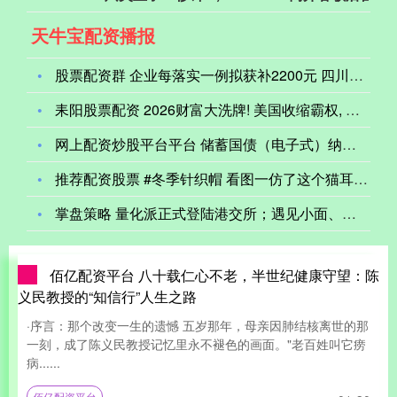
天牛宝配资播报
股票配资群 企业每落实一例拟获补2200元 四川就女职工生育
耒阳股票配资 2026财富大洗牌! 美国收缩霸权, 人民币暴
网上配资炒股平台平台 储蓄国债（电子式）纳入个人养老金产品范
推荐配资股票 #冬季针织帽 看图一仿了这个猫耳朵帽子，好多姐
掌盘策略 量化派正式登陆港交所；遇见小面、天域半导体开启港股
佰亿配资平台 八十载仁心不老，半世纪健康守望：陈
义民教授的“知信行”人生之路
·序言：那个改变一生的遗憾 五岁那年，母亲因肺结核离世的那
一刻，成了陈义民教授记忆里永不褪色的画面。"老百姓叫它痨
病......
佰亿配资平台